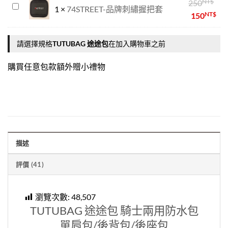
NT$
250
鑰
74STREET-
1
×
74STREET-品牌刺繡握把套
XL)
NT$
150
匙
品
圈、
牌
零
刺
請選擇規格
TUTUBAG 途途包
在加入購物車之前
錢
繡
包)
握
購買任意包款額外贈小禮物
把
套
描述
評價 (41)
瀏覽次數:
48,507
TUTUBAG 途途包 騎士
兩用
防水包
單肩包/後背包/後座包