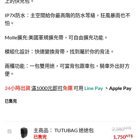
上的快充包。
IP7X防水：主空間給你最高階的防水等級，狂風暴雨也不
怕。
Molle擴充:美國軍規擴充帶，可自由擴充功能。
模組化設計：快速變換背帶，找到屬於你的背法。
兩種功能：一包雙用途，可當背包跟車包，騎車外出好方
便。
24小時出貨
滿1000元即可
免運
可用
Line Pay
、
Apple Pay
已售完
NT$
2,380
主商品：
TUTUBAG 途途包
TUTUBAG
NT$
1,750
已售完
途