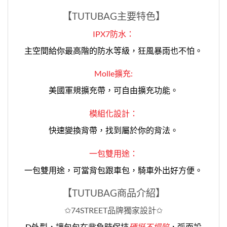
【TUTUBAG
主要特色
】
IPX7防水：
主空間給你最高階的防水等級，狂風暴雨也不怕。
Molle擴充:
美國軍規擴充帶，可自由擴充功能。
模組化設計：
快速變換背帶，找到屬於你的背法。
一包雙用途：
一包雙用途，可當背包跟車包，騎車外出好方便。
【TUTUBAG商品介紹】
✩74STREET品牌獨家設計
✩
D外型，讓包包在背負時保持
硬挺不塌陷
，弧面設