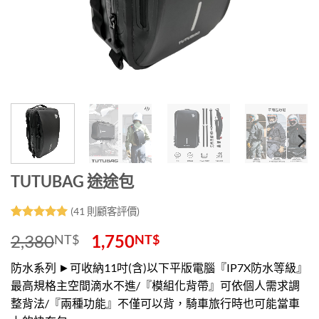
TUTUBAG 途途包
(
41
則顧客評價)
評分
41
5
/
2,380
1,750
NT$
NT$
5，已有
位
顧客進行評
分
防水系列 ►可收納11吋(含)以下平版電腦『IP7X防水等級』
最高規格主空間滴水不進/『模組化背帶』可依個人需求調
整背法/『兩種功能』不僅可以背，騎車旅行時也可能當車