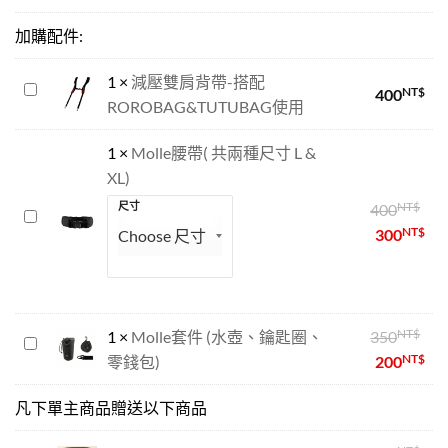
途
加購配件:
包
1
×
減壓雙肩背帶-搭配
減
NT$
400
ROROBAG&TUTUBAG使用
壓
雙
1
×
Molle腰帶( 共兩種尺寸 L &
肩
XL)
背
帶-
NT$
尺寸
400
Molle
搭
NT$
300
腰
配
帶
ROROBAG&TUTUBAG
(
使
共
用
兩
NT$
1
×
Molle套件 (水壺、鑰匙圈、
350
Molle
種
NT$
零錢包)
200
套
尺
件
寸
凡下單主商品贈送以下商品
(水
L
壺、
&