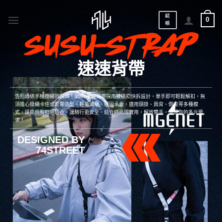
結
0
帳
速速背帶
告別傳統手機掛繩的麻煩！SUSU手機背帶採用雙磁扣快拆設計，單手即可輕鬆解扣，無
須擔心掛繩卡住或影響造型。輕量減壓、穩固承重，適用頸掛、肩背、側背等多種模
式，還能與胸扣帶結合，讓騎行更安全。結合時尚與實用，解放雙手，滿足你的多元需
求！
DESIGNED BY
74STREET