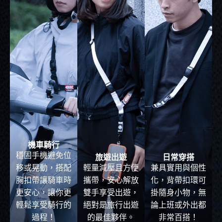
機車騎行
穩固手機避免位
旅遊出遊
日常穿搭
移或晃動，搭配
輕量減壓且方便
兼具實用與個性
胸扣帶讓騎車時
攜帶，安心解放
化，背帶扣環可
更安心，讓你更
雙手享受出遊，
掛隨身小物，無
輕鬆享受騎行的
絕對是旅行出遊
論上班或外出都
過程！
的最佳夥伴。
非常百搭！