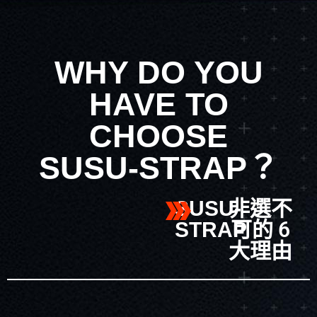
WHY DO YOU
HAVE TO
CHOOSE
SUSU-STRAP？
非選不
SUSU-
可的 6
STRAP
大理由