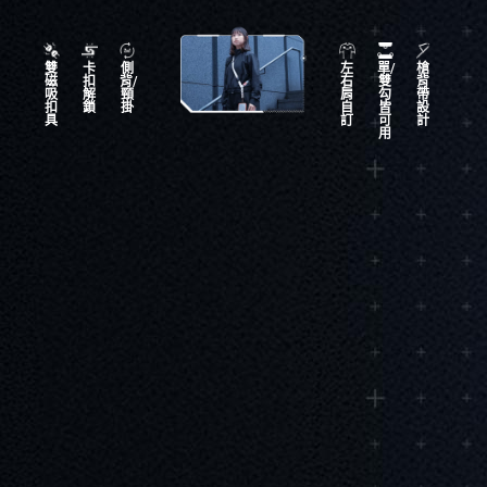
雙
卡
側
左
單/
槍
磁
扣
背/
右
雙
背
吸
解
頸
肩
勾
帶
扣
鎖
掛
自
皆
設
具
訂
可
計
用