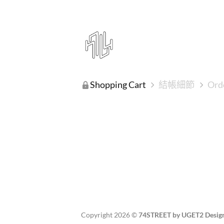
Shopping Cart
結帳細節
Ord
Copyright 2026 ©
74STREET by UGET2 Desig