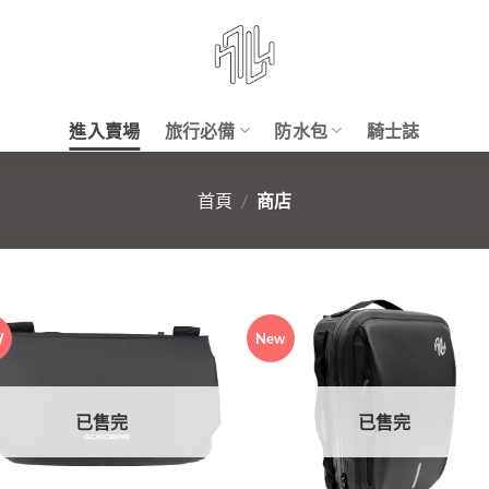
進入賣場
旅行必備
防水包
騎士誌
首頁
/
商店
W
New
已售完
已售完