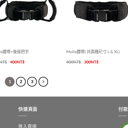
lle腰帶+後座把手
Molle腰帶( 共兩種尺寸 L & XL)
NT$
400
NT$
400
NT$
300
NT$
1
2
3
快速頁面
付款
進入賣場