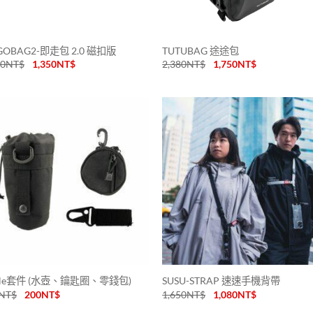
GOBAG2-即走包 2.0 磁扣版
TUTUBAG 途途包
00
NT$
1,350
NT$
2,380
NT$
1,750
NT$
lle套件 (水壺、鑰匙圈、零錢包)
SUSU-STRAP 速速手機背帶
NT$
200
NT$
1,650
NT$
1,080
NT$