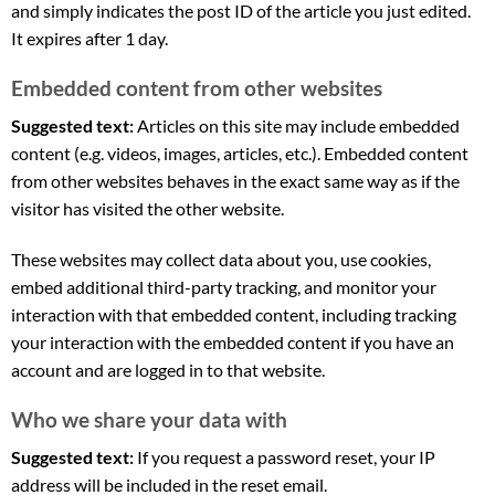
and simply indicates the post ID of the article you just edited.
It expires after 1 day.
Embedded content from other websites
Suggested text:
Articles on this site may include embedded
content (e.g. videos, images, articles, etc.). Embedded content
from other websites behaves in the exact same way as if the
visitor has visited the other website.
These websites may collect data about you, use cookies,
embed additional third-party tracking, and monitor your
interaction with that embedded content, including tracking
your interaction with the embedded content if you have an
account and are logged in to that website.
Who we share your data with
Suggested text:
If you request a password reset, your IP
address will be included in the reset email.