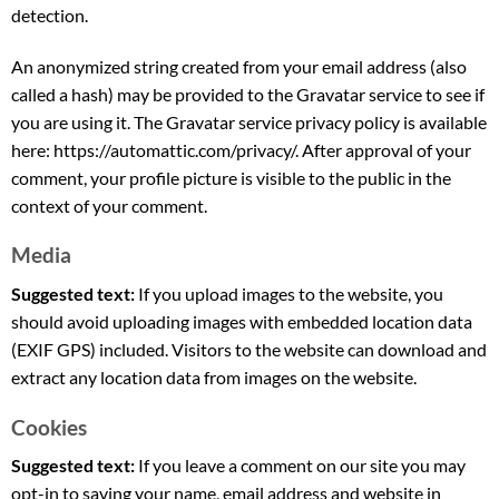
detection.
An anonymized string created from your email address (also
called a hash) may be provided to the Gravatar service to see if
you are using it. The Gravatar service privacy policy is available
here: https://automattic.com/privacy/. After approval of your
comment, your profile picture is visible to the public in the
context of your comment.
Media
Suggested text:
If you upload images to the website, you
should avoid uploading images with embedded location data
(EXIF GPS) included. Visitors to the website can download and
extract any location data from images on the website.
Cookies
Suggested text:
If you leave a comment on our site you may
opt-in to saving your name, email address and website in