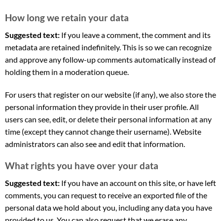
How long we retain your data
Suggested text:
If you leave a comment, the comment and its
metadata are retained indefinitely. This is so we can recognize
and approve any follow-up comments automatically instead of
holding them in a moderation queue.
For users that register on our website (if any), we also store the
personal information they provide in their user profile. All
users can see, edit, or delete their personal information at any
time (except they cannot change their username). Website
administrators can also see and edit that information.
What rights you have over your data
Suggested text:
If you have an account on this site, or have left
comments, you can request to receive an exported file of the
personal data we hold about you, including any data you have
provided to us. You can also request that we erase any