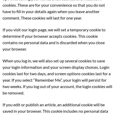
cookies. These are for your convenience so that you do not
have to fill in your details again when you leave another
comment. These cookies will last for one year.
If you visit our login page, we will set a temporary cookie to
determine if your browser accepts cookies. This cookie
contains no personal data and is discarded when you close
your browser.
When you log in, we will also set up several cookies to save
your login information and your screen display choices. Login
cookies last for two days, and screen options cookies last for a
year. If you select “Remember Me”, your login will persist for
two weeks. If you log out of your account, the login cookies will
be removed.
If you edit or publish an article, an additional cookie will be
saved in your browser. This cookie includes no personal data