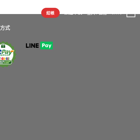
歡迎車友
0
結帳
登入 / 註冊
0
NT$
方式