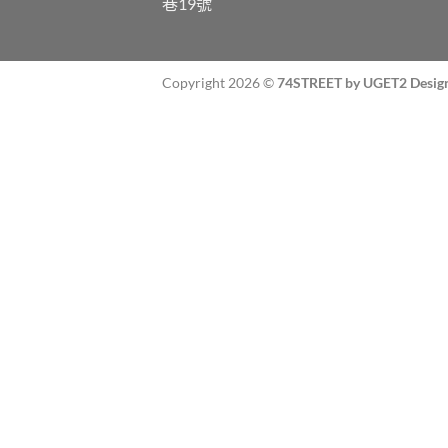
巷19號
Copyright 2026 ©
74STREET by UGET2 Desig