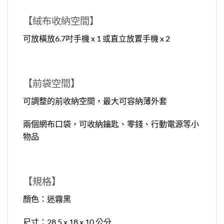
【
絨布收納空間
】
可放橫放6.7吋手機 x 1 或直立放置手機 x 2
【
前袋空間
】
可調整的前收納空間，最大可容納薄外套
兩個網布口袋，可收納鑰匙、零錢、行動電源等小
物品
【
規格
】
顏色：迷霧黑
尺寸：28.5 x 18 x 10 公分