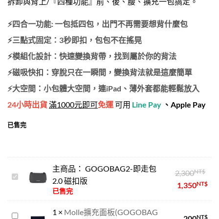
拆卸與背上/『四種功能』前、後、腰、擴充一包搞定。
⚡四合一功能: 一包抵四包，出門不再需要想背什麼包
⚡三點式固定：3秒即扣，包包不在搖晃
⚡模組化設計：快速變換背帶，找到屬於你的背法
⚡磁吸快扣：穿脫只在一瞬間，變換背法就是這麼簡單
⚡大空間：小包體大空間，連iPad、薄外套都能輕鬆放入
24小時出貨
滿1000元即可
免運
可用
Line Pay
、
Apple Pay
已售完
主商品：
GOGOBAG2-即走包
NT$
2,300
GOGOBAG2-
2.0 磁扣版
NT$
1,350
即
已售完
走
包
1
×
Molle擴充面板(GOGOBAG
Molle
NT$
200