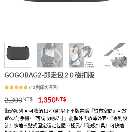
GOGOBAG2-即走包 2.0 磁扣版
(
40
則顧客評價)
評分
40
5
/
2,300
1,350
NT$
NT$
5，已有
位
顧客進行評
分
街頭系列 ►可收納11吋(含)以下平版電腦『絨布空間』可放
置6.7吋手機/『可調收納尺寸』能額外再放薄外套/『專利設
計』快速三點式固定穩定包體不搖晃/『磁吸扣具』可快速