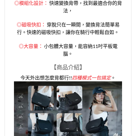
◎
模組化設計：
快速變換背帶，找到最適合你的背
法，
◎
磁吸快扣：
穿脫只在一瞬間，變換背法簡單易
行。快速的磁吸快扣，讓你在騎行中輕鬆自如。
◎
大容量：
小包體大容量，能容納11吋平板電
腦
。
【商品介紹】
今天外出想怎麼背都行!!
四種模式一包搞定
。