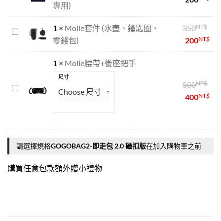
2.0
專用)
擴
磁
充
扣
NT$
1
×
Molle套件 (水壺、鑰匙圈、
350
面
Molle
版
NT$
零錢包)
200
板
套
(GOGOBAG
件
1
×
Molle腰帶+後座把手
專
(水
用)
壺、
尺寸
NT$
500
Molle
鑰
NT$
400
腰
匙
帶
圈、
+後
零
座
錢
把
包)
請選擇規格
GOGOBAG2-即走包 2.0 磁扣版
在加入購物車之前
手
購買任意包款額外贈小禮物