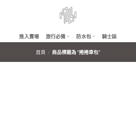
進入賣場
旅行必備
防水包
騎士誌
首頁
/
商品標籤為 “捲捲車包”