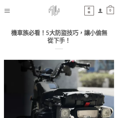
結
0
帳
機車族必看！5大防盜技巧，讓小偷無
從下手！