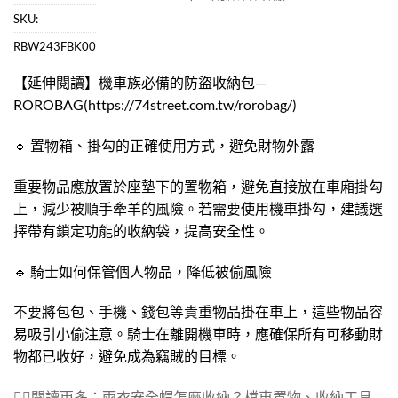
評分
19
5.00
/
SKU:
5，已有
位
RBW243FBK00
顧客進行評
分
【延伸閱讀】機車族必備的防盜收納包—
ROROBAG(https://74street.com.tw/rorobag/)
🔹 置物箱、掛勾的正確使用方式，避免財物外露
重要物品應放置於座墊下的置物箱，避免直接放在車廂掛勾
上，減少被順手牽羊的風險。若需要使用機車掛勾，建議選
擇帶有鎖定功能的收納袋，提高安全性。
🔹 騎士如何保管個人物品，降低被偷風險
不要將包包、手機、錢包等貴重物品掛在車上，這些物品容
易吸引小偷注意。騎士在離開機車時，應確保所有可移動財
物都已收好，避免成為竊賊的目標。
👉🏻閱讀更多：雨衣安全帽怎麼收納？檔車置物、收納工具