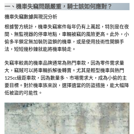
一、機車失竊問題嚴重，騎士該如何應對？
機車失竊數據與現況分析
根據警方統計，機車失竊案件每年仍有上萬起，特別是在夜
間、無監視器的停車地點，車輛被竊的風險更高。此外，小
偷多半鎖定無加裝防盜鎖的機車，或是使用技術性開鎖手
法，短短幾秒鐘就能將機車騎走。
失竊率較高的機車品牌通常為熱門車款，因為零件需求量
大，竊賊可以將車輛拆解後轉賣。尤其是輕型機車與熱門
125cc級距車款，因為數量多、市場需求大，成為小偷的主
要目標。對於機車族來說，選擇適當的防盜措施，能大幅降
低被盜的可能性。