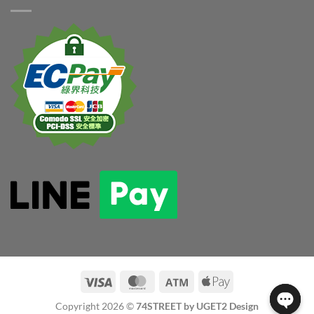
Copyright 2026 ©
74STREET by UGET2 Design