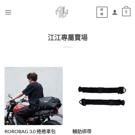
結
0
帳
江江專屬賣場
ROROBAG 3.0 捲捲車包
輔助綁帶