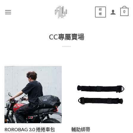
結
0
帳
CC專屬賣場
ROROBAG 3.0 捲捲車包
輔助綁帶