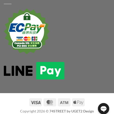
Copyright 2026 ©
74STREET by UGET2 Design