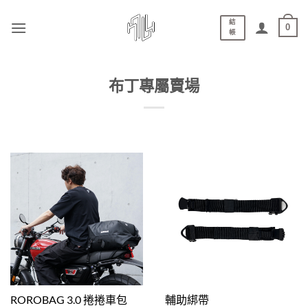
結
0
帳
布丁專屬賣場
ROROBAG 3.0 捲捲車包
輔助綁帶