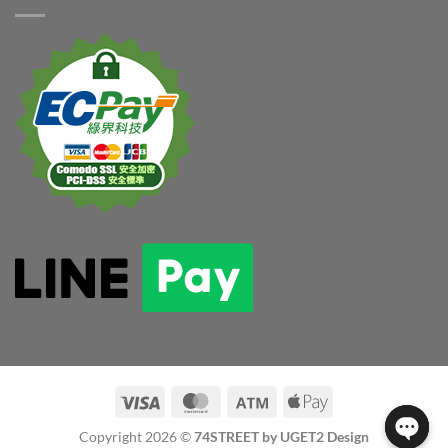
Copyright 2026 ©
74STREET by UGET2 Design